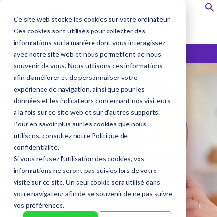
Ce site web stocke les cookies sur votre ordinateur.
Ces cookies sont utilisés pour collecter des
informations sur la manière dont vous interagissez
1-877-230-4003
avec notre site web et nous permettent de nous
souvenir de vous. Nous utilisons ces informations
afin d'améliorer et de personnaliser votre
expérience de navigation, ainsi que pour les
données et les indicateurs concernant nos visiteurs
à la fois sur ce site web et sur d'autres supports.
Pour en savoir plus sur les cookies que nous
Conseils en
utilisons, consultez notre Politique de
crédit
confidentialité.
Si vous refusez l'utilisation des cookies, vos
informations ne seront pas suivies lors de votre
Pour vous aider à résoudre les
visite sur ce site. Un seul cookie sera utilisé dans
enjeux financiers et les
votre navigateur afin de se souvenir de ne pas suivre
problèmes d’endettement.
vos préférences.