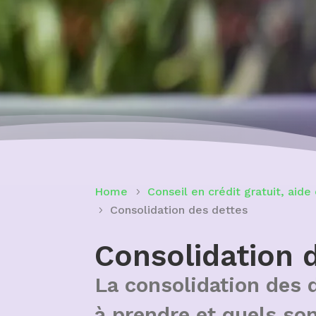
Home
Conseil en crédit gratuit, aide 
Consolidation des dettes
Consolidation 
La consolidation des d
à prendre et quels so