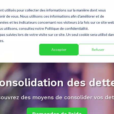
poir.
English
nt utilisés pour collecter des informations sur la manière dont vous
ir de vous. Nous utilisons ces informations afin d'améliorer et de
nées et les indicateurs concernant nos visiteurs à la fois sur ce site we
Aide en cas d’endettement
À propos
Cont
s utilisons, consultez notre Politique de confidentialité.
as suivies lors de votre visite sur ce site. Un seul cookie sera utilisé da
es.
Accepter
Refuser
onsolidation des dett
ouvrez des moyens de consolider vos det