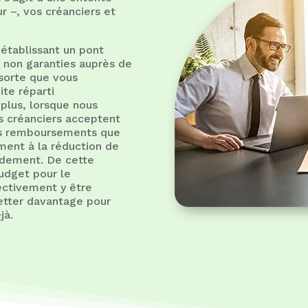
 –, vos créanciers et
 établissant un pont
s non garanties auprès de
 sorte que vous
ite réparti
plus, lorsque nous
s créanciers acceptent
Les remboursements que
ment à la réduction de
pidement. De cette
udget pour le
ctivement y être
etter davantage pour
jà.