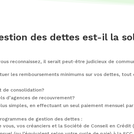
tion des dettes est-il la sol
 vous reconnaissez, il serait peut-être judicieux de comm
ctuer les remboursements minimums sur vos dettes, tout e
 de consolidation?
els d’agences de recouvrement?
plus simples, en effectuant un seul paiement mensuel pa
programmes de gestion des dettes :
re vous, vos créanciers et la Société de Conseil en Crédit
uel (ou l’équivalent selon votre cycle de paie) à la SCC